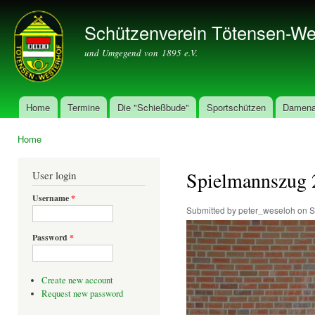
Ski
mai
Schützenverein Tötensen-We
con
und Umgegend von 1895 e.V.
Home
Termine
Die "Schießbude"
Sportschützen
Damena
Main menu
Home
You are here
Spielmannszug 
User login
Username
*
Submitted by
peter_weseloh
on S
Password
*
Create new account
Request new password