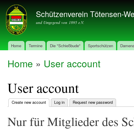
Ski
mai
Schützenverein Tötensen-We
con
und Umgegend von 1895 e.V.
Home
Termine
Die "Schießbude"
Sportschützen
Damena
Main menu
Home
»
User account
You are here
User account
Create new account
(active tab)
Log in
Request new password
Primary
tabs
Nur für Mitglieder des S