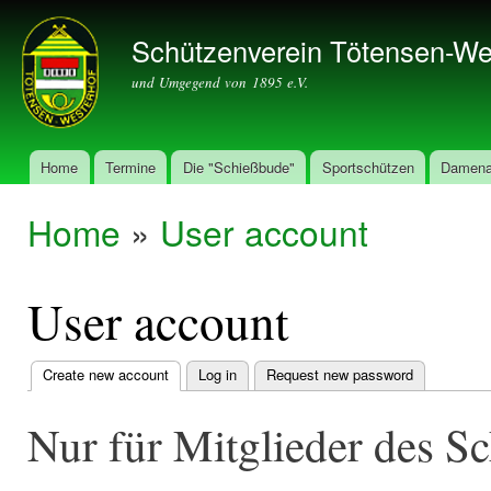
Ski
mai
Schützenverein Tötensen-We
con
und Umgegend von 1895 e.V.
Home
Termine
Die "Schießbude"
Sportschützen
Damena
Main menu
Home
»
User account
You are here
User account
Create new account
(active tab)
Log in
Request new password
Primary
tabs
Nur für Mitglieder des S