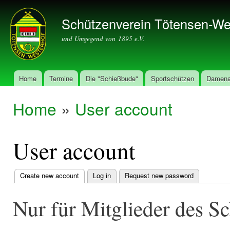
Ski
mai
Schützenverein Tötensen-We
con
und Umgegend von 1895 e.V.
Home
Termine
Die "Schießbude"
Sportschützen
Damena
Main menu
Home
»
User account
You are here
User account
Create new account
(active tab)
Log in
Request new password
Primary
tabs
Nur für Mitglieder des S